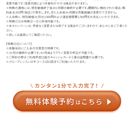
変更可能です（変更内容により手数料がかかる場合があります）。
※特典の適用には、特別価格終了後24ヶ月間の継続が必要です。期間内に解約された場合、解
約金28,000円（税込）が発生します。また入会後3ヶ月間は所属店舗の変更ができません。
※入会時に、特別価格2ヶ月分3,960円および運営管理費2,500円をお支払いいただきます。
※特典①②は特典③〜⑤と併用可能です。
※本キャンペーンは、予告なく変更または終了する場合がございますので、あらかじめご了承くだ
さい。
※詳しくは店頭にてご確認ください。
【特典③④について】
※体験当日にご入会の方限定の特典です。
※3ヶ月の継続が必要です。4ヶ月目よりプラン変更の申込が可能です。
※ご契約の際はご利用予定口座のキャッシュカードと身分証明書が必要です。
※グループレッスンは全コース1日1回までご利用いただけます。