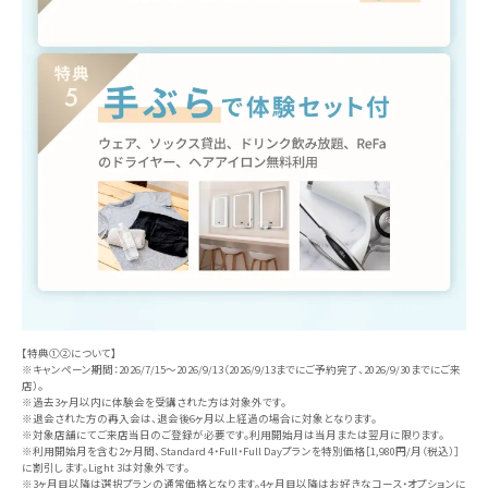
【特典①②について】
※キャンペーン期間：2026/7/15〜2026/9/13（2026/9/13までにご予約完了、2026/9/30までにご来
店）。
※過去3ヶ月以内に体験会を受講された方は対象外です。
※退会された方の再入会は、退会後6ヶ月以上経過の場合に対象となります。
※対象店舗にてご来店当日のご登録が必要です。利用開始月は当月または翌月に限ります。
※利用開始月を含む2ヶ月間、Standard 4・Full・Full Dayプランを特別価格［1,980円/月（税込）］
に割引します。Light 3は対象外です。
※3ヶ月目以降は選択プランの通常価格となります。4ヶ月目以降はお好きなコース・オプションに