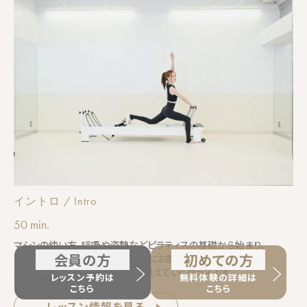
イントロ / Intro
50 min.
マシンの使い方、呼吸や姿勢などピラティスの基礎から始まり、
会員の方
初めての方
ピラティスの基本的な動きを中心にお腹や背中、脚周りなど
全身を内側から丁寧に引き締め整えていくクラスです。
レッスン予約は
無料体験の詳細は
こちら
こちら
レッスン情報を見る