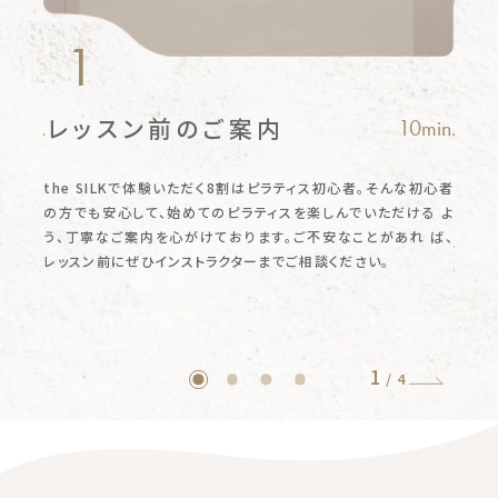
1
レッスン前のご案内
ピ
0min.
10min.
お
スメ
の
the SILKで体験いただく8割はピラティス初心者。そんな初心者
理
な勧
の方でも安心して、始めてのピラティスを楽しんでいただける
よ
ピラテ
ただき
う、丁寧なご案内を心がけております。ご不安なことがあれ
ば、
付」の
レッスン前にぜひインストラクターまでご相談ください。
せん。
気軽に
1
/
4