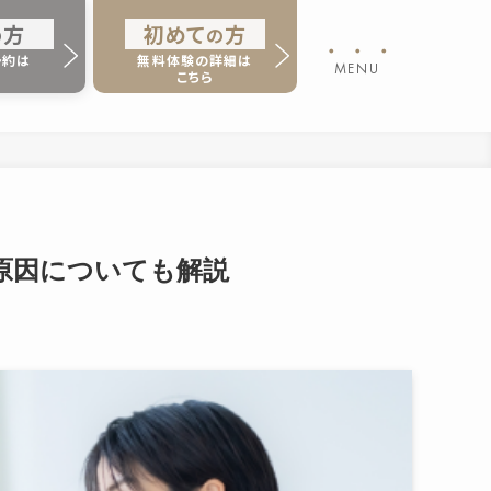
方
初
め
て
方
の
の
・・・
予約は
無料体験の詳細は
MENU
ら
こちら
原因についても解説