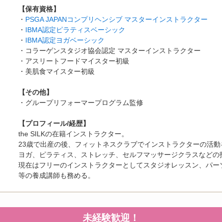
【保有資格】
・
PSGA JAPANコンプリヘンシブ マスターインストラクター
・
IBMA認定ピラティスベーシック
・
IBMA認定ヨガベーシック
・コラーゲンスタジオ協会認定 マスターインストラクター
・アスリートフードマイスター初級
・美肌食マイスター初級
【その他】
・グループリフォーマープログラム監修
【プロフィール/経歴】
the SILKの在籍インストラクター。
23歳で出産の後、フィットネスクラブでインストラクターの活動
ヨガ、ピラティス、ストレッチ、セルフマッサージクラスなどの指
現在はフリーのインストラクターとしてスタジオレッスン、パーソナ
等の養成講師も務める。
未経験歓迎！