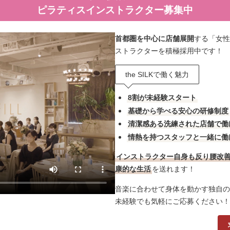
ピラティスインストラクター募集中
首都圏を中心に店舗展開
する「女性
ストラクターを積極採用中です！
the SILKで働く魅力
8割が未経験スタート
基礎から学べる安心の研修制度
清潔感ある洗練された店舗で働
情熱を持つスタッフと一緒に働
インストラクター自身も反り腰改
康的な生活
を送れます！
音楽に合わせて身体を動かす独自の
未経験でも気軽にご応募ください！