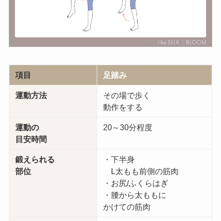
項目
足踏み
運動方法
その場で歩く
動作をする
運動の
20～30分程度
目安時間
鍛えられる
・下半身
部位
L太もも前側の筋肉
・お尻/ふくらはぎ
・腰から太ももに
かけての筋肉