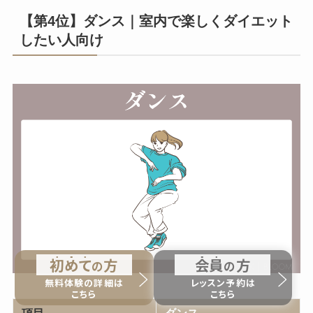
【第4位】ダンス｜室内で楽しくダイエット
したい人向け
初
め
て
方
会
員
方
の
の
無料体験の詳細は
レッスン予約は
こちら
こちら
項目
ダンス