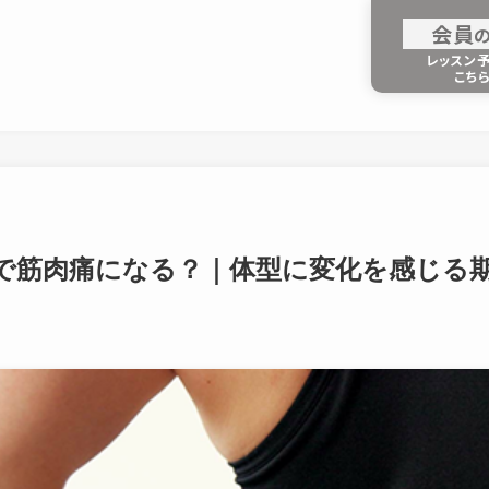
会
員
レッスン
こち
で筋肉痛になる？｜体型に変化を感じる