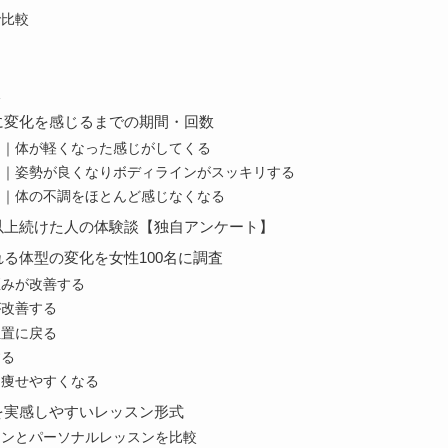
で比較
較
に変化を感じるまでの期間・回数
0回)｜体が軽くなった感じがしてくる
0回)｜姿勢が良くなりボディラインがスッキリする
0回)｜体の不調をほとんど感じなくなる
以上続けた人の体験談【独自アンケート】
る体型の変化を女性100名に調査
歪みが改善する
が改善する
位置に戻る
する
り痩せやすくなる
を実感しやすいレッスン形式
スンとパーソナルレッスンを比較