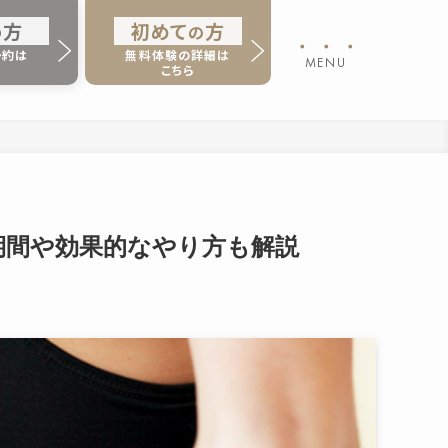
方
初
め
て
方
の
の
・・・
予約は
無料体験の詳細は
MENU
ら
こちら
期間や効果的なやり方も解説