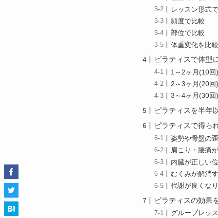
レッスン形式
頻度で比較
部位で比較
体重変化を比
ピラティスで体型
1～2ヶ月(1
2～3ヶ月(2
3～4ヶ月(3
ピラティスを半年
ピラティスで得られ
姿勢や骨盤の
肩こり・腰痛
内臓が正しい
むくみが解消
代謝が良くな
ピラティスの効果
グループレッ