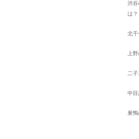
渋谷
今後とも
は？
北千
上野
二子
中目
巣鴨