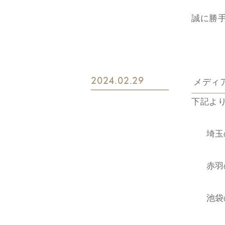
※現在
誠に勝手
お申し込み
体験レ
----------
らで予
2024.02.29
メディ
大変お
下記よ
休業期間
だくか
※すで
埼玉
----------
えいた
赤羽
休業期
お申し込みフ
いただ
電話番号: 
池袋
皆様に
し上げ
この度