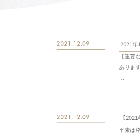
2021.12.09
2021
【重要
ありま
12月3
部のお
たしま
2021.12.09
【202
※また
平素は
んじて