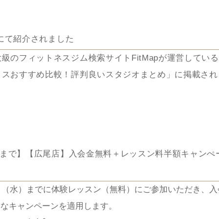
apにて紹介されました
級のフィットネスジム検索サイトFitMapが運営してい
ィスおすすめ比較！評判良いスタジオまとめ」に掲載され
ンクよりぜひご覧くださいませ。
/fitmap.jp/magazine/gym/group/128275/
/29まで】【広尾店】入会金無料＋レッスン料半額キャン
9日（水）までに体験レッスン（無料）にご参加いただき、
得なキャンペーンを適用します。