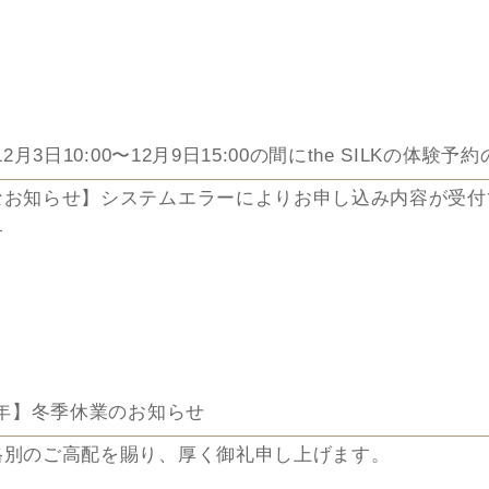
年12月3日10:00〜12月9日15:00の間にthe SILKの体
なお知らせ】システムエラーによりお申し込み内容が受付
す
日10:00〜12月9日15:00の間、当社の予約申し込みのシ
客様からの体験予約のお申込み内容を、当社内で受理でき
した。
1年】冬季休業のお知らせ
、これによりお申し込み頂いた方の個人情報の流出などは
格別のご高配を賜り、厚く御礼申し上げます。
確認ができています