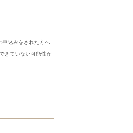
験予約の申込みをされた方へ
できていない可能性が
ステムエラーにより、 一
ていないことが判明い
行っていないことは先