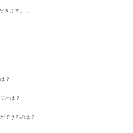
ます
ただきます。
the silk 広尾店より】
いていない場合、こち
予約をお申し込みいた
いたします。
、お電話でその旨お伝
のは？
す
タジオは？
）より順次ご対応させて
験ができるのは？
だきますようお願い申
ませんでした。