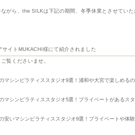
はすでに復旧しており、お申し込みは順次受付できており
ながら、the SILKは下記の期間、冬季休業とさせてい
いただいた方の中で、【info@the-silk.co.jp】から「【
ッスンのご予約を承りました。」という件名のメールが届
---------
約が受理できていない状態となっております。
アサイトMUKACHI様にて紹介されました
手数ではございますが、再度お申し込みフォームから体験
りご覧くださいませ。
：2021年12月30日(木)～2022年1月3日（月）
、お電話でお申し込みのご連絡をいただきますようお願い
にお申込み済みでこちらでメールが受理できていない方は
のマシンピラティススタジオ9選！浦和や大宮で楽しめる
----------
だくと優先的にご予約いただけるようにご案内しておりま
のマシンピラティススタジオ5選！プライベートがあるス
間中にいただいたお問い合わせに関しては、1月4日（火
ォーム: https://the-silk.co.jp/wp/contact/
きます。
03-6721-9021
の安いマシンピラティススタジオ9選！プライベートや体
はご不便をお掛けすることと存じますが、何卒ご容赦いた
ます。
はご不便・ご迷惑をおかけいたしまして誠に申し訳ござい